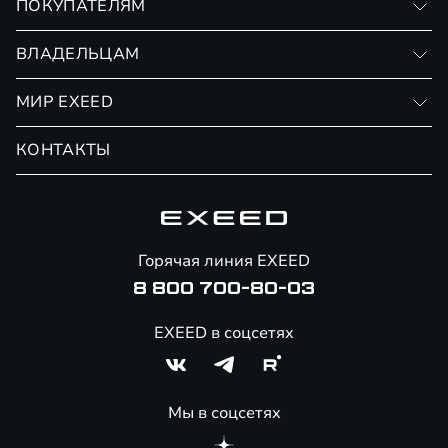
ПОКУПАТЕЛЯМ
RX
Записаться на тест-драйв
ВЛАДЕЛЬЦАМ
Финансовые программы
Личный кабинет
МИР EXEED
Страхование
Записаться на сервис
Обмен / Trade-in
Новости и события
КОНТАКТЫ
Сервис
Специальные предложения
Технологии EXEED
Гарантия EXEED
Корпоративным клиентам
Знаковые клиенты EXEED
Помощь на дорогах
Онлайн-магазин аксессуаров
Горячая линия EXEED
Специальные предложения
8 800 700-80-03
EXEED в соцсетях
Мы в соцсетях