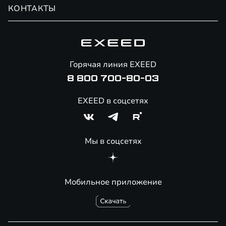
Обмен / Trade-in
Новости и события
КОНТАКТЫ
Сервис
Специальные предложения
Технологии EXEED
Гарантия EXEED
Корпоративным клиентам
Знаковые клиенты EXEED
Помощь на дорогах
Онлайн-магазин аксессуаров
Горячая линия EXEED
Специальные предложения
8 800 700-80-03
EXEED в соцсетях
Мы в соцсетях
Мобильное приложение