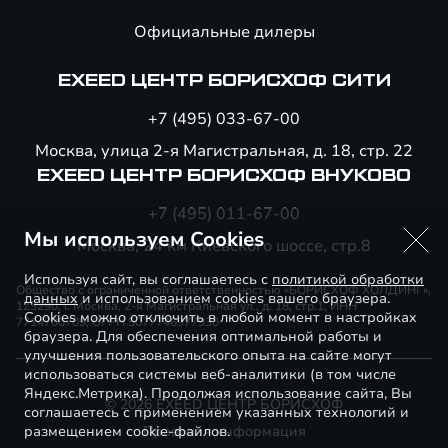
Официальные дилеры
EXEED ЦЕНТР БОРИСХОФ СИТИ
+7 (495) 033-67-00
Москва, улица 2-я Магистральная, д. 18, стр. 22
EXEED ЦЕНТР БОРИСХОФ ВНУКОВО
+7 (495) 011-67-00
Мы используем Cookies
Москва, 24 км Киевского шоссе, стр.8
Используя сайт, вы соглашаетесь с
политикой обработки
Общество с ограниченной ответственностью «БОРИСХОФ ХОЛДИНГ»,
данных
и использованием cookies вашего браузера.
123290, г. Москва, 2-я Магистральная ул., д. 18, стр.1, ИНН
Cookies можно отключить в любой момент в настройках
7714700709, ОГРН 5077746977930
браузера. Для обеспечения оптимальной работы и
улучшения пользовательского опыта на сайте могут
использоваться системы веб-аналитики (в том числе
Яндекс.Метрика). Продолжая использование сайта, Вы
© 2026 EXEED ЦЕНТР БОРИСХОФ
соглашаетесь с применением указанных технологий и
размещением cookie-файлов.
Правовая информация