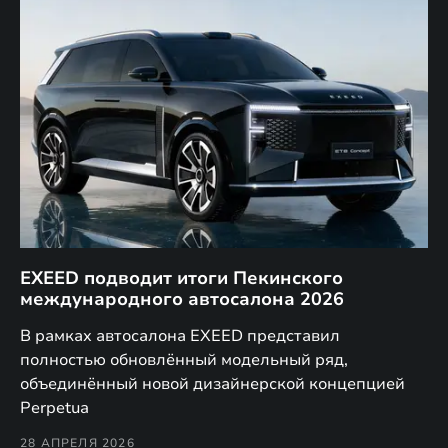
EXEED подводит итоги Пекинского
Д
международного автосалона 2026
E
в
а,
В рамках автосалона EXEED представил
EX
полностью обновлённый модельный ряд,
по
объединённый новой дизайнерской концепцией
(н
Perpetua
Co
28 АПРЕЛЯ 2026