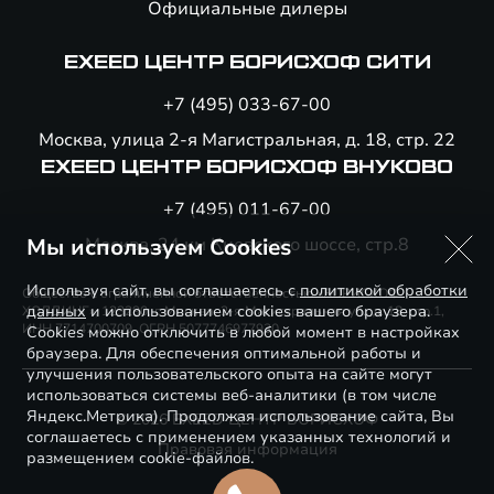
Официальные дилеры
EXEED ЦЕНТР БОРИСХОФ СИТИ
+7 (495) 033-67-00
Москва, улица 2-я Магистральная, д. 18, стр. 22
EXEED ЦЕНТР БОРИСХОФ ВНУКОВО
+7 (495) 011-67-00
Мы используем Cookies
Москва, 24 км Киевского шоссе, стр.8
Используя сайт, вы соглашаетесь с
политикой обработки
Общество с ограниченной ответственностью «БОРИСХОФ
данных
и использованием cookies вашего браузера.
ХОЛДИНГ», 123290, г. Москва, 2-я Магистральная ул., д. 18, стр.1,
ИНН 7714700709, ОГРН 5077746977930
Cookies можно отключить в любой момент в настройках
браузера. Для обеспечения оптимальной работы и
улучшения пользовательского опыта на сайте могут
использоваться системы веб-аналитики (в том числе
Яндекс.Метрика). Продолжая использование сайта, Вы
© 2026 EXEED ЦЕНТР БОРИСХОФ
соглашаетесь с применением указанных технологий и
Правовая информация
размещением cookie-файлов.