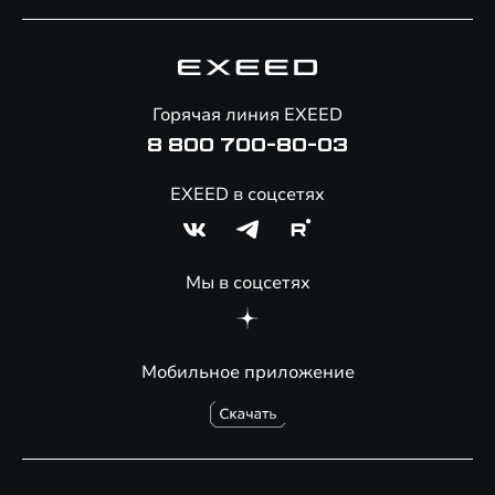
Специальные предложения
Технологии EXEED
Гарантия EXEED
Корпоративным клиентам
Знаковые клиенты EXEED
Помощь на дорогах
Онлайн-магазин аксессуаров
Горячая линия EXEED
Специальные предложения
8 800 700-80-03
EXEED в соцсетях
Мы в соцсетях
Мобильное приложение