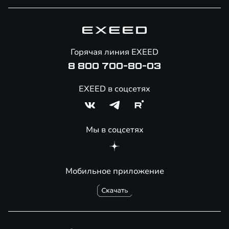
Специальные предложения
Технологии EXEED
Гарантия EXEED
Корпоративным клиентам
Знаковые клиенты EXEED
Помощь на дорогах
Онлайн-магазин аксессуаров
Горячая линия EXEED
Специальные предложения
8 800 700-80-03
EXEED в соцсетях
Мы в соцсетях
Мобильное приложение