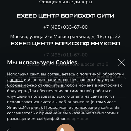
Официальные дилеры
EXEED ЦЕНТР БОРИСХОФ СИТИ
+7 (495) 033-67-00
Москва, улица 2-я Магистральная, д. 18, стр. 22
EXEED ЦЕНТР БОРИСХОФ ВНУКОВО
+7 (495) 011-67-00
Мы используем Cookies
Москва, 24 км Киевского шоссе, стр.8
Используя сайт, вы соглашаетесь с
политикой обработки
Общество с ограниченной ответственностью «БОРИСХОФ ХОЛДИНГ»,
данных
и использованием cookies вашего браузера.
123290, г. Москва, 2-я Магистральная ул., д. 18, стр.1, ИНН
Cookies можно отключить в любой момент в настройках
7714700709, ОГРН 5077746977930
браузера. Для обеспечения оптимальной работы и
улучшения пользовательского опыта на сайте могут
использоваться системы веб-аналитики (в том числе
Яндекс.Метрика). Продолжая использование сайта, Вы
© 2026 EXEED ЦЕНТР БОРИСХОФ
соглашаетесь с применением указанных технологий и
размещением cookie-файлов.
Правовая информация