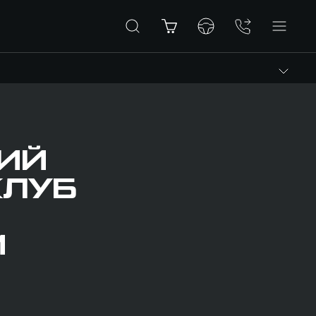
КИЙ
КЛУБ
М