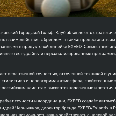
овский Городской Гольф-Клуб объявляют о стратегичес
ь взаимодействия с брендом, а также предоставить им
ванными в продуктовой линейке EXEED. Совместные и
юзивные тест-драйвы и персонализированные программы
ывает педантичной точностью, отточенной техникой и ун
я стилистика и неповторимая атмосфера, свойственные 
 российским клиентам высокотехнологичные и эстетичн
требует точности и координации, EXEED создаёт автомо
ндрей Чернышков, директор бренда EXEED/Exlantix в Р
кальная возможность взаимодействовать с целевой ауд