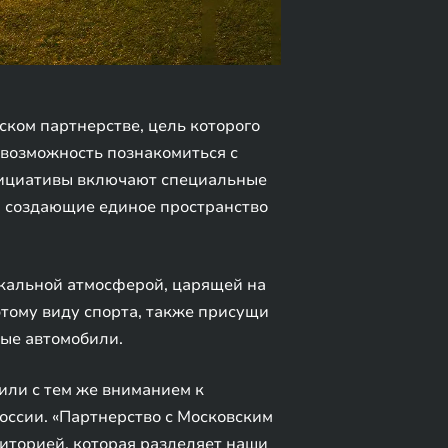
ком партнерстве, цель которого
 возможность познакомиться с
нициативы включают специальные
, создающие единое пространство
икальной атмосферой, царящей на
этому виду спорта, также присущи
ые автомобили.
били с тем же вниманием к
оссии. «Партнерство с Московским
иторией, которая разделяет наши