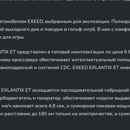
втомобилем EXEED, выбранным для экспозиции. Полнор
й выходного дня и поездок в гольф-клуб. В нем с комфо
 для игры.
IX ET представлен в топовой комплектации по цене 6 6
ому кроссоверу обеспечивает интеллектуальный полн
евмоподвеской и системой CDC. EXEED EXLANTIX ET име
EXLANTIX ET оснащается последовательной гибридной 
турбодвигатель и генератор, обеспечивают модели выд
 км/ч занимает всего 4,8 сек, а суммарная пиковая мощно
и расстояние до 180 км только на электричестве, а сум