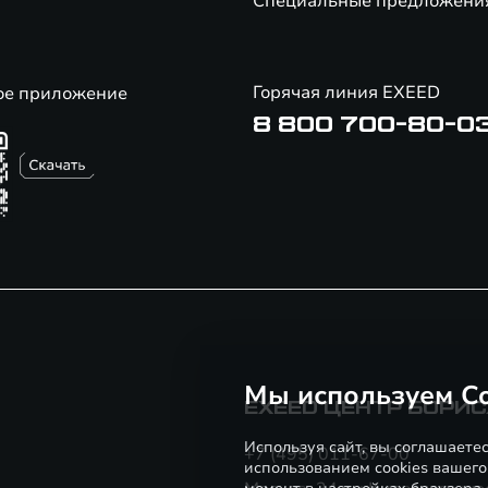
Специальные предложени
Горячая линия EXEED
ое приложение
8 800 700-80-0
Мы используем Co
EXEED ЦЕНТР БОРИ
Используя сайт, вы соглашаете
+7 (495) 011-67-00
использованием cookies вашего