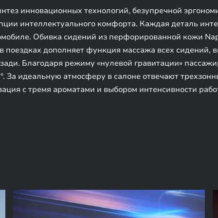
интез инновационных технологий, безупречной эргоном
пции интеллектуального комфорта. Каждая деталь инте
томобиле. Обивка сидений из перфорированной кожи Na
 поездках дополняет функция массажа всех сидений, в
сзади. Благодаря режиму «нулевой гравитации» пассаж
°. За идеальную атмосферу в салоне отвечают трехзон
зация с тремя ароматами и выбором интенсивности рабо