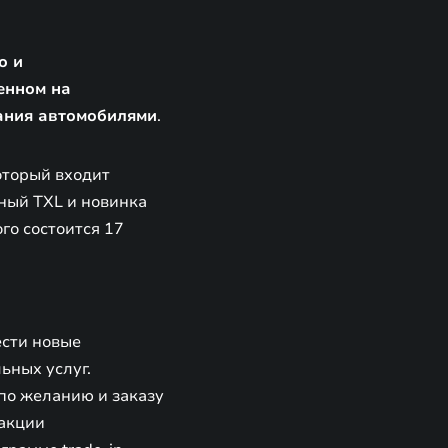
о и
енном на
ания автомобилями
.
оторый входит
ный TXL и новинка
го состоится 17
ести новые
ьных услуг.
по желанию и заказу
 акции