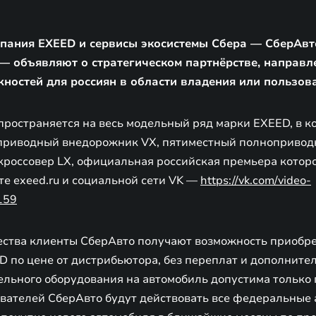
пания EXEED и сервисы экосистемы Сбера — СберАвт
— объявляют о стратегическом партнёрстве, направл
ностей для россиян в области владения или пользов
пространяется на весь модельный ряд марки EXEED, в к
приводный внедорожник VX, пятиместный полнопривод
кроссовер LX, официальная российская премьера которо
йте exeed.ru и социальной сети VK —
https://vk.com/video-
159
ества клиенты СберАвто получают возможность приобр
 по цене от дистрибьютора, без переплат и дополнител
ельного оборудования на автомобиль допустима только 
ователей СберАвто будут действовать все федеральные