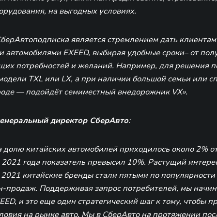
орудования, на выгодных условиях.
СберАвтоподписка является стремлением дать клиентам
 автомобилями EXEED, выбирая удобные сроки– от полуг
ущих потребностей и желаний. Например, для решения 
модели TXL или LХ, а при наличии большой семьи или с
ороде — подойдёт семиместный внедорожник VX».
генеральный директор СберАвто
:
на долю китайских автомобилей приходилось около 2% о
у 2021 года показатель превысил 10%. Растущий интере
 2021 китайские бренды стали пятыми по популярности 
н-продаж. Поддерживая запрос потребителей, мы начи
EED, и это еще один стратегический шаг к тому, чтобы п
ловия на рынке авто. Мы в СберАвто на протяжении пос