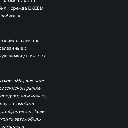
грамме trade-in
обили бренда EXEED
робега, в
омобиль в личное
 связанные с
ную замену шин и их
оссии
: «Мы, как один
российском рынке,
родукт, но и новый,
пку автомобиля
приобретения. Наше
купить автомобиль,
, установка