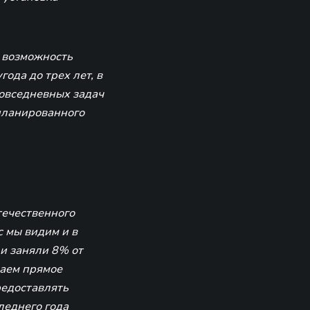
 возможность
ода до трех лет, в
повседневных задач
планированного
течественного
с мы видим и в
и заняли 8% от
наем прямое
редоставлять
леднего года