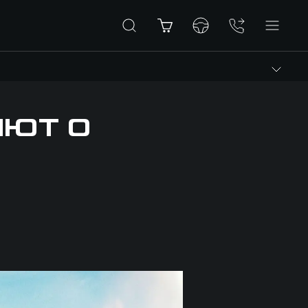
ЯЮТ О