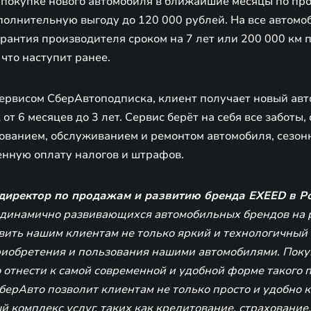
 покупке нового автомобиля в ближайшие месяцы по про
полнительную выгоду до 120 000 рублей. На все автом
рантия производителя сроком на 7 лет или 200 000 км п
 что наступит ранее.
ервисом СберАвтоподписка, клиент получает новый авт
от 6 месяцев до 3 лет. Сервис берёт на себя все заботы,
хованием, обслуживанием и ремонтом автомобиля, сезон
енную оплату налогов и штрафов.
 директор по продажам и развитию бренда EXEED в Р
 динамично развивающихся автомобильных брендов на 
ить нашим клиентам не только яркий и технологичный п
иобретения и пользования нашими автомобилями. Поку
 отнести к самой современной и удобной форме такого 
берАвто позволит клиентам не только просто и удобно 
й комплекс услуг, таких как кредитование, страхование