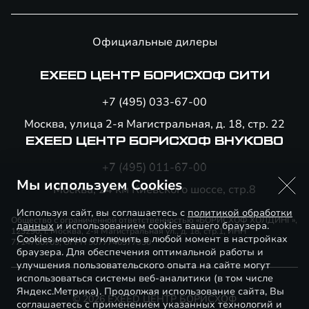
Официальные дилеры
EXEED ЦЕНТР БОРИСХОФ СИТИ
+7 (495) 033-67-00
Москва, улица 2-я Магистральная, д. 18, стр. 22
EXEED ЦЕНТР БОРИСХОФ ВНУКОВО
+7 (495) 011-67-00
Мы используем Cookies
Москва, 24 км Киевского шоссе, стр.8
Используя сайт, вы соглашаетесь с
политикой обработки
Общество с ограниченной ответственностью «БОРИСХОФ ХОЛДИНГ»,
данных
и использованием cookies вашего браузера.
123290, г. Москва, 2-я Магистральная ул., д. 18, стр.1, ИНН
Cookies можно отключить в любой момент в настройках
7714700709, ОГРН 5077746977930
браузера. Для обеспечения оптимальной работы и
улучшения пользовательского опыта на сайте могут
использоваться системы веб-аналитики (в том числе
Яндекс.Метрика). Продолжая использование сайта, Вы
© 2026 EXEED ЦЕНТР БОРИСХОФ
соглашаетесь с применением указанных технологий и