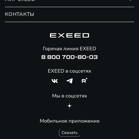
Записаться на сервис
Обмен / Trade-in
Новости и события
КОНТАКТЫ
Сервис
Специальные предложения
Технологии EXEED
Гарантия EXEED
Корпоративным клиентам
Знаковые клиенты EXEED
Помощь на дорогах
Онлайн-магазин аксессуаров
Горячая линия EXEED
Специальные предложения
8 800 700-80-03
EXEED в соцсетях
Мы в соцсетях
Мобильное приложение