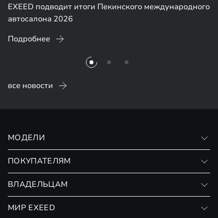
EXEED подводит итоги Пекинского международного
автосалона 2026
Подробнее
все новости
МОДЕЛИ
VX
ПОКУПАТЕЛЯМ
RX
Записаться на тест-драйв
ВЛАДЕЛЬЦАМ
Финансовые программы
Личный кабинет
МИР EXEED
Страхование
Записаться на сервис