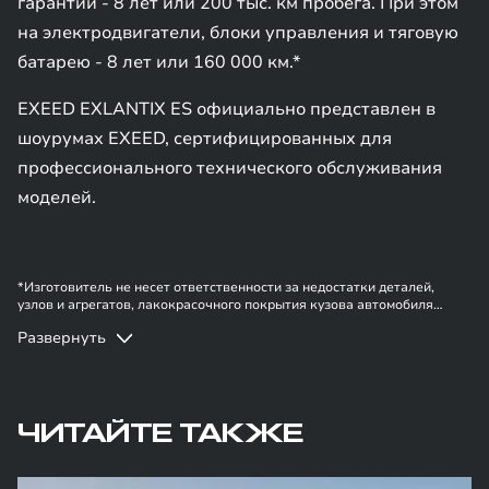
гарантии - 8 лет или 200 тыс. км пробега. При этом
на электродвигатели, блоки управления и тяговую
батарею - 8 лет или 160 000 км.*
EXEED EXLANTIX ES официально представлен в
шоурумах EXEED, сертифицированных для
профессионального технического обслуживания
моделей.
*Изготовитель не несет ответственности за недостатки деталей,
узлов и агрегатов, лакокрасочного покрытия кузова автомобиля
EXEED в случае, если они вызваны нарушением владельцем правил
Развернуть
эксплуатации, хранения или транспортировки автомобиля,
действиями третьих лиц и/или обстоятельствами непреодолимой силы
(форс-мажор, военные действия и т.п.). Информация в данном
разделе носит ознакомительный характер. При наличии расхождений
в условиях, описанных в сервисной книжке владельца автомобиля и
на данной странице, приоритет отдается сведениям, указанным в
ЧИТАЙТЕ ТАКЖЕ
сервисной книжке. Изготовитель оставляет за собой право внесения
изменений в гарантийную политику без предварительного
уведомления.