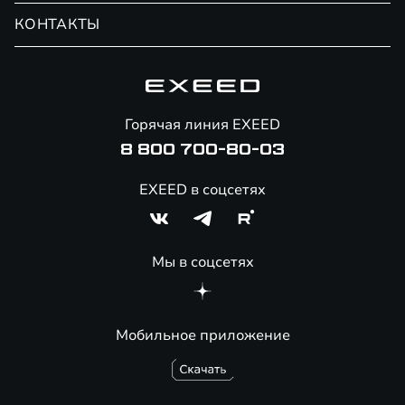
Обмен / Trade-in
Новости и события
КОНТАКТЫ
Сервис
Специальные предложения
Технологии EXEED
Гарантия EXEED
Корпоративным клиентам
Знаковые клиенты EXEED
Помощь на дорогах
Онлайн-магазин аксессуаров
Горячая линия EXEED
Специальные предложения
8 800 700-80-03
EXEED в соцсетях
Мы в соцсетях
Мобильное приложение