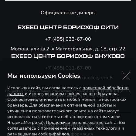
Официальные дилеры
EXEED ЦЕНТР БОРИСХОФ СИТИ
+7 (495) 033-67-00
Москва, улица 2-я Магистральная, д. 18, стр. 22
EXEED ЦЕНТР БОРИСХОФ ВНУКОВО
+7 (495) 011-67-00
Мы используем Cookies
Москва, 24 км Киевского шоссе, стр.8
Используя сайт, вы соглашаетесь с
политикой обработки
Общество с ограниченной ответственностью «БОРИСХОФ ХОЛДИНГ»,
данных
и использованием cookies вашего браузера.
123290, г. Москва, 2-я Магистральная ул., д. 18, стр.1, ИНН
Cookies можно отключить в любой момент в настройках
7714700709, ОГРН 5077746977930
браузера. Для обеспечения оптимальной работы и
улучшения пользовательского опыта на сайте могут
использоваться системы веб-аналитики (в том числе
Яндекс.Метрика). Продолжая использование сайта, Вы
© 2026 EXEED ЦЕНТР БОРИСХОФ
соглашаетесь с применением указанных технологий и
размещением cookie-файлов.
Правовая информация