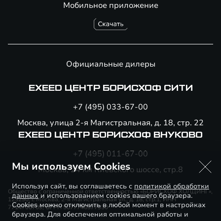
Мобильное приложение
Официальные дилеры
EXEED ЦЕНТР БОРИСХОФ СИТИ
+7 (495) 033-67-00
Москва, улица 2-я Магистральная, д. 18, стр. 22
EXEED ЦЕНТР БОРИСХОФ ВНУКОВО
+7 (495) 011-67-00
Мы используем Cookies
Москва, 24 км Киевского шоссе, стр.8
Используя сайт, вы соглашаетесь с
политикой обработки
Общество с ограниченной ответственностью «БОРИСХОФ ХОЛДИНГ»,
данных
и использованием cookies вашего браузера.
123290, г. Москва, 2-я Магистральная ул., д. 18, стр.1, ИНН
Cookies можно отключить в любой момент в настройках
7714700709, ОГРН 5077746977930
браузера. Для обеспечения оптимальной работы и