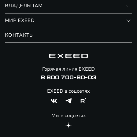
Записаться на тест-драйв
ВЛАДЕЛЬЦАМ
Финансовые программы
Личный кабинет
МИР EXEED
Страхование
Записаться на сервис
Обмен / Trade-in
Новости и события
КОНТАКТЫ
Сервис
Специальные предложения
Технологии EXEED
Гарантия EXEED
Корпоративным клиентам
Знаковые клиенты EXEED
Помощь на дорогах
Онлайн-магазин аксессуаров
Горячая линия EXEED
Специальные предложения
8 800 700-80-03
EXEED в соцсетях
Мы в соцсетях