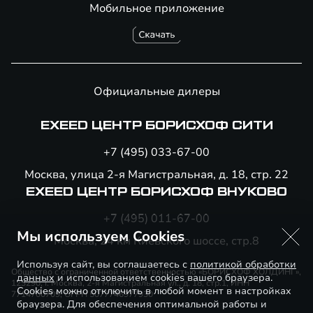
Мобильное приложение
Официальные дилеры
EXEED ЦЕНТР БОРИСХОФ СИТИ
+7 (495) 033-67-00
Москва, улица 2-я Магистральная, д. 18, стр. 22
EXEED ЦЕНТР БОРИСХОФ ВНУКОВО
+7 (495) 011-67-00
Мы используем Cookies
Москва, 24 км Киевского шоссе, стр.8
Используя сайт, вы соглашаетесь с
политикой обработки
Общество с ограниченной ответственностью «БОРИСХОФ ХОЛДИНГ»,
данных
и использованием cookies вашего браузера.
123290, г. Москва, 2-я Магистральная ул., д. 18, стр.1, ИНН
Cookies можно отключить в любой момент в настройках
7714700709, ОГРН 5077746977930
браузера. Для обеспечения оптимальной работы и