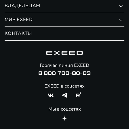
Записаться на тест-драйв
ВЛАДЕЛЬЦАМ
Финансовые программы
Личный кабинет
МИР EXEED
Страхование
Записаться на сервис
Обмен / Trade-in
Новости и события
КОНТАКТЫ
Сервис
Специальные предложения
Технологии EXEED
Гарантия EXEED
Корпоративным клиентам
Знаковые клиенты EXEED
Помощь на дорогах
Онлайн-магазин аксессуаров
Горячая линия EXEED
Специальные предложения
8 800 700-80-03
EXEED в соцсетях
Мы в соцсетях