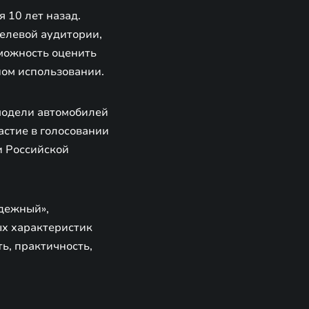
 10 лет назад.
целевой аудитории,
зможность оценить
ном использовании.
модели автомобилей
астие в голосовании
и Российской
адежный»,
ых характеристик
ь, практичность,