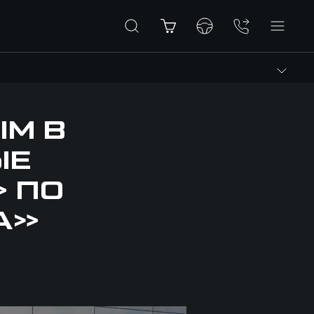
ЫМ В
ЫЕ
 ПО
А»