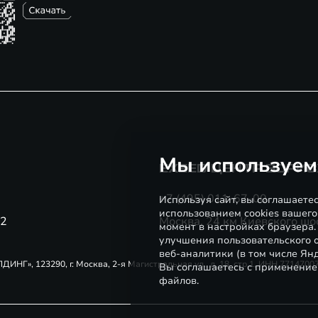
Мы используем
EXEED ЦЕНТР БОРИ
+7 (495) 011-67-00
Используя сайт, вы соглашаете
использованием cookies вашего
22
Москва, 24 км Киевского шос
момент в настройках браузера
улучшения пользовательского о
веб-аналитики (в том числе Ян
Г», 123290, г. Москва, 2-я Магистральная ул., д. 18, стр.1, ИНН 771470
Вы соглашаетесь с применение
файлов.