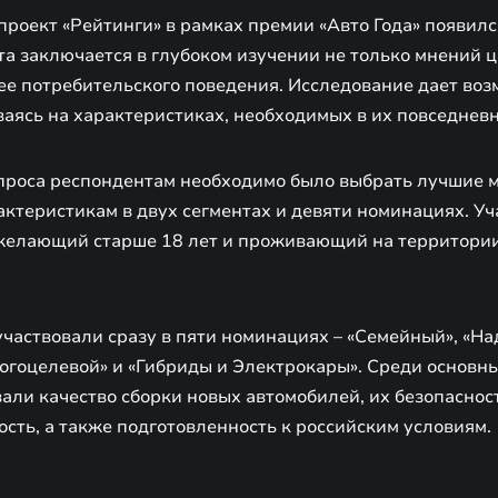
роект «Рейтинги» в рамках премии «Авто Года» появился
та заключается в глубоком изучении не только мнений 
 ее потребительского поведения. Исследование дает во
ваясь на характеристиках, необходимых в их повседнев
опроса респондентам необходимо было выбрать лучшие 
ктеристикам в двух сегментах и девяти номинациях. Уч
желающий старше 18 лет и проживающий на территори
участвовали сразу в пяти номинациях – «Семейный», «Н
огоцелевой» и «Гибриды и Электрокары». Среди основн
ли качество сборки новых автомобилей, их безопасност
сть, а также подготовленность к российским условиям.