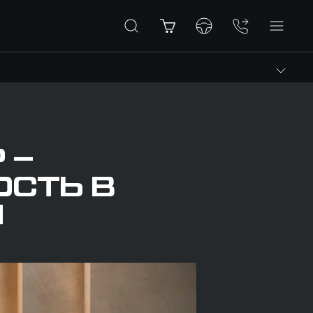
 –
ОСТЬ В
И