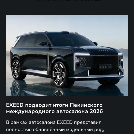
EXEED подводит итоги Пекинского
Д
международного автосалона 2026
E
в
а,
В рамках автосалона EXEED представил
EX
полностью обновлённый модельный ряд,