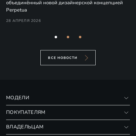
по
объединённый новой дизайнерской концепцией
(н
Perpetua
Co
28 АПРЕЛЯ 2026
24
ВСЕ НОВОСТИ
МОДЕЛИ
VX
ПОКУПАТЕЛЯМ
RX
Записаться на тест-драйв
ВЛАДЕЛЬЦАМ
Финансовые программы