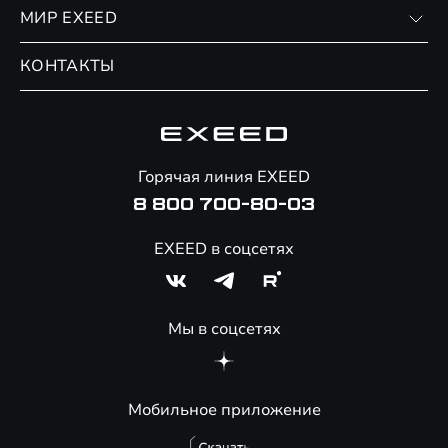
Личный кабинет
МИР EXEED
Страхование
Записаться на сервис
Обмен / Trade-in
Новости и события
КОНТАКТЫ
Сервис
Специальные предложения
Технологии EXEED
Гарантия EXEED
Корпоративным клиентам
Знаковые клиенты EXEED
Помощь на дорогах
Онлайн-магазин аксессуаров
Горячая линия EXEED
Специальные предложения
8 800 700-80-03
EXEED в соцсетях
Мы в соцсетях
Мобильное приложение