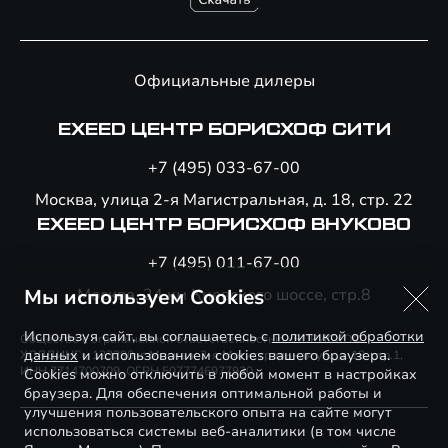
Официальные дилеры
EXEED ЦЕНТР БОРИСХОФ СИТИ
+7 (495) 033-67-00
Москва, улица 2-я Магистральная, д. 18, стр. 22
EXEED ЦЕНТР БОРИСХОФ ВНУКОВО
+7 (495) 011-67-00
Мы используем Cookies
Москва, 24 км Киевского шоссе, стр.8
Используя сайт, вы соглашаетесь с
политикой обработки
Общество с ограниченной ответственностью «БОРИСХОФ
данных
и использованием cookies вашего браузера.
ХОЛДИНГ», 123290, г. Москва, 2-я Магистральная ул., д. 18, стр.1,
ИНН 7714700709, ОГРН 5077746977930
Cookies можно отключить в любой момент в настройках
браузера. Для обеспечения оптимальной работы и
улучшения пользовательского опыта на сайте могут
использоваться системы веб-аналитики (в том числе