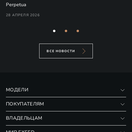
(н
Perpetua
Co
28 АПРЕЛЯ 2026
24
ВСЕ НОВОСТИ
МОДЕЛИ
VX
ПОКУПАТЕЛЯМ
RX
Записаться на тест-драйв
ВЛАДЕЛЬЦАМ
Финансовые программы
Личный кабинет