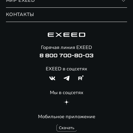
МИР EXEED
Страхование
Записаться на сервис
Обмен / Trade-in
Новости и события
КОНТАКТЫ
Сервис
Специальные предложения
Технологии EXEED
Гарантия EXEED
Корпоративным клиентам
Знаковые клиенты EXEED
Помощь на дорогах
Онлайн-магазин аксессуаров
Горячая линия EXEED
Специальные предложения
8 800 700-80-03
EXEED в соцсетях
Мы в соцсетях
Мобильное приложение