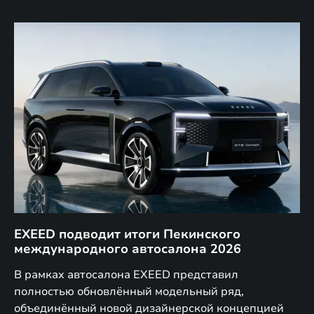
EXEED подводит итоги Пекинского
Д
международного автосалона 2026
E
в
а,
В рамках автосалона EXEED представил
EX
полностью обновлённый модельный ряд,
по
объединённый новой дизайнерской концепцией