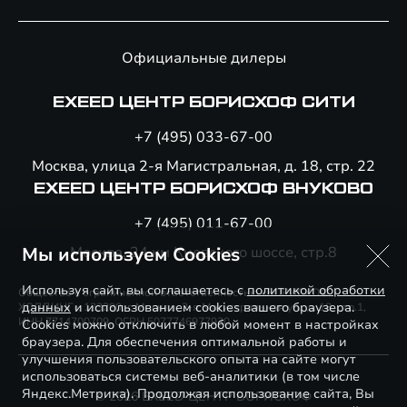
Официальные дилеры
EXEED ЦЕНТР БОРИСХОФ СИТИ
+7 (495) 033-67-00
Москва, улица 2-я Магистральная, д. 18, стр. 22
EXEED ЦЕНТР БОРИСХОФ ВНУКОВО
+7 (495) 011-67-00
Мы используем Cookies
Москва, 24 км Киевского шоссе, стр.8
Используя сайт, вы соглашаетесь с
политикой обработки
Общество с ограниченной ответственностью «БОРИСХОФ
данных
и использованием cookies вашего браузера.
ХОЛДИНГ», 123290, г. Москва, 2-я Магистральная ул., д. 18, стр.1,
ИНН 7714700709, ОГРН 5077746977930
Cookies можно отключить в любой момент в настройках
браузера. Для обеспечения оптимальной работы и
улучшения пользовательского опыта на сайте могут
использоваться системы веб-аналитики (в том числе
Яндекс.Метрика). Продолжая использование сайта, Вы
© 2026 EXEED ЦЕНТР БОРИСХОФ