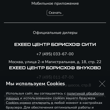
Мобильное приложение
Официальные дилеры
EXEED ЦЕНТР БОРИСХОФ СИТИ
+7 (495) 033-67-00
Москва, улица 2-я Магистральная, д. 18, стр. 22
EXEED ЦЕНТР БОРИСХОФ ВНУКОВО
+7 (495) 011-67-00
Мы используем Cookies
Москва, 24 км Киевского шоссе, стр.8
Используя сайт, вы соглашаетесь с
политикой обработки
Общество с ограниченной ответственностью «БОРИСХОФ ХОЛДИНГ»,
данных
и использованием cookies вашего браузера.
123290, г. Москва, 2-я Магистральная ул., д. 18, стр.1, ИНН
Cookies можно отключить в любой момент в настройках
7714700709, ОГРН 5077746977930
браузера. Для обеспечения оптимальной работы и