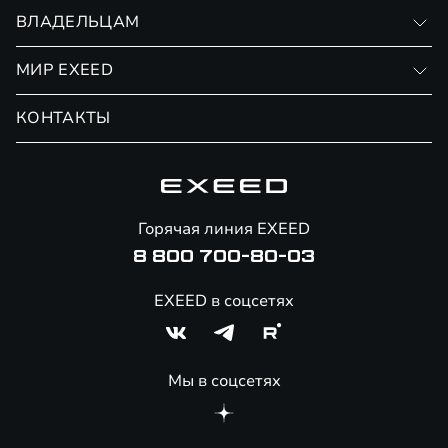
Записаться на тест-драйв
ВЛАДЕЛЬЦАМ
Финансовые программы
Личный кабинет
МИР EXEED
Страхование
Записаться на сервис
Обмен / Trade-in
Новости и события
КОНТАКТЫ
Сервис
Специальные предложения
Технологии EXEED
Гарантия EXEED
Корпоративным клиентам
Знаковые клиенты EXEED
Помощь на дорогах
Онлайн-магазин аксессуаров
Горячая линия EXEED
Специальные предложения
8 800 700-80-03
EXEED в соцсетях
Мы в соцсетях