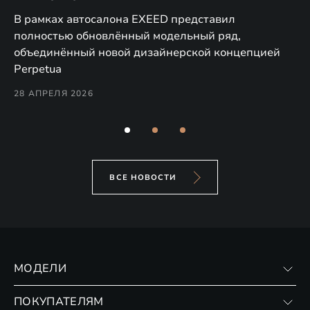
в
а,
В рамках автосалона EXEED представил
EX
полностью обновлённый модельный ряд,
по
объединённый новой дизайнерской концепцией
(н
Perpetua
Co
28 АПРЕЛЯ 2026
24
ВСЕ НОВОСТИ
МОДЕЛИ
VX
ПОКУПАТЕЛЯМ