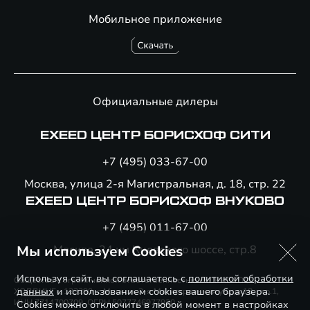
Мобильное приложение
Официальные дилеры
EXEED ЦЕНТР БОРИСХОФ СИТИ
+7 (495) 033-67-00
Москва, улица 2-я Магистральная, д. 18, стр. 22
EXEED ЦЕНТР БОРИСХОФ ВНУКОВО
+7 (495) 011-67-00
Мы используем Cookies
Москва, 24 км Киевского шоссе, стр.8
Используя сайт, вы соглашаетесь с
политикой обработки
Общество с ограниченной ответственностью «БОРИСХОФ
данных
и использованием cookies вашего браузера.
ХОЛДИНГ», 123290, г. Москва, 2-я Магистральная ул., д. 18, стр.1,
ИНН 7714700709, ОГРН 5077746977930
Cookies можно отключить в любой момент в настройках