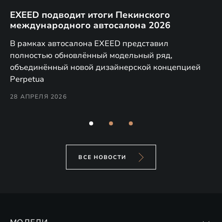
EXEED подводит итоги Пекинского
Д
международного автосалона 2026
E
в
а,
В рамках автосалона EXEED представил
EX
полностью обновлённый модельный ряд,
по
объединённый новой дизайнерской концепцией
(н
Perpetua
Co
28 АПРЕЛЯ 2026
24
ВСЕ НОВОСТИ