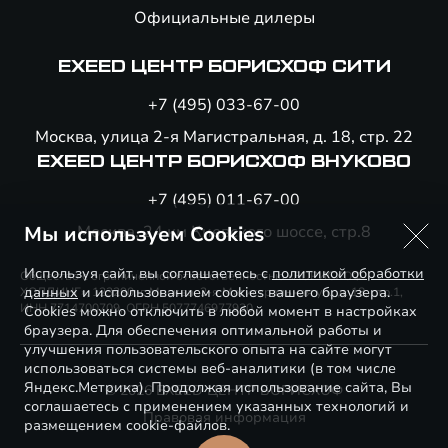
Официальные дилеры
EXEED ЦЕНТР БОРИСХОФ СИТИ
+7 (495) 033-67-00
Москва, улица 2-я Магистральная, д. 18, стр. 22
EXEED ЦЕНТР БОРИСХОФ ВНУКОВО
+7 (495) 011-67-00
Мы используем Cookies
Москва, 24 км Киевского шоссе, стр.8
Используя сайт, вы соглашаетесь с
политикой обработки
Общество с ограниченной ответственностью «БОРИСХОФ
данных
и использованием cookies вашего браузера.
ХОЛДИНГ», 123290, г. Москва, 2-я Магистральная ул., д. 18, стр.1,
ИНН 7714700709, ОГРН 5077746977930
Cookies можно отключить в любой момент в настройках
браузера. Для обеспечения оптимальной работы и
улучшения пользовательского опыта на сайте могут
использоваться системы веб-аналитики (в том числе
Яндекс.Метрика). Продолжая использование сайта, Вы
© 2026 EXEED ЦЕНТР БОРИСХОФ
соглашаетесь с применением указанных технологий и
Правовая информация
размещением cookie-файлов.