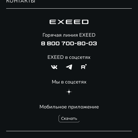
КОНТАКТЫ
Сервис
Специальные предложения
Технологии EXEED
Гарантия EXEED
Корпоративным клиентам
Знаковые клиенты EXEED
Помощь на дорогах
Онлайн-магазин аксессуаров
Горячая линия EXEED
Специальные предложения
8 800 700-80-03
EXEED в соцсетях
Мы в соцсетях
Мобильное приложение