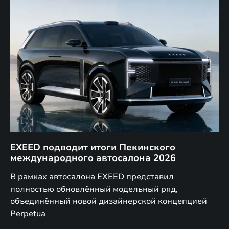
EXEED подводит итоги Пекинского
Д
международного автосалона 2026
E
в
а,
В рамках автосалона EXEED представил
EX
полностью обновлённый модельный ряд,
по
объединённый новой дизайнерской концепцией
(н
Perpetua
Co