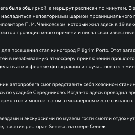
га была обширной, а маршрут расписан по минутам. В э
 насладиться неповторимым шармом провинциального г
мпозиторе П. И. Чайковском, который жил здесь в 19 век
озитор проводил много времени и писал свои известные
для посещения стал киногород Piligrim Porto. Этот зага
стей в незабываемую атмосферу приключений прошлого.
елать атмосферные фотографии и поучаствовать в мин
ник автопробега смог представить себя хозяином стани
сь по усадьбе Середниково. Когда-то здесь проводил в
Лермонтов и многое в этом атмосферном месте связано с 
ездами и экскурсиями по музеям гости смогли отдохнут
е, посетив ресторан Senesal на озере Сенеж.