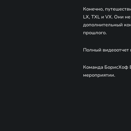
Конечно, путешеств
LX, TXL и VX. Они н
дополнительный кон
прошлого.
Полный видеоотчет
Команда БорисХоф E
мероприятии.