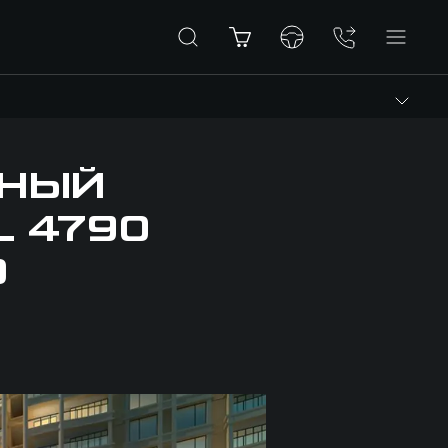
ННЫЙ
L 4790
О