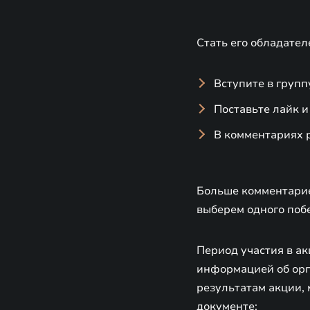
Стать его обладател
Вступите в групп
Поставьте лайк и
В комментариях 
Больше комментарие
выберем одного побе
Период участия в ак
информацией об орга
результатам акции, 
документе: