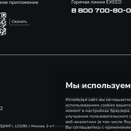
Горячая линия EXEED
ное приложение
8 800 700-80-
Мы используем
EXEED ЦЕНТР БОРИ
+7 (495) 011-67-00
Используя сайт, вы соглашаете
использованием cookies вашего
22
Москва, 24 км Киевского шос
момент в настройках браузера
улучшения пользовательского о
веб-аналитики (в том числе Ян
Г», 123290, г. Москва, 2-я Магистральная ул., д. 18, стр.1, ИНН 771470
Вы соглашаетесь с применение