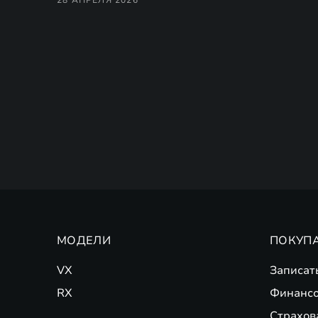
МОДЕЛИ
ПОКУП
VX
Записат
RX
Финансо
Страхов